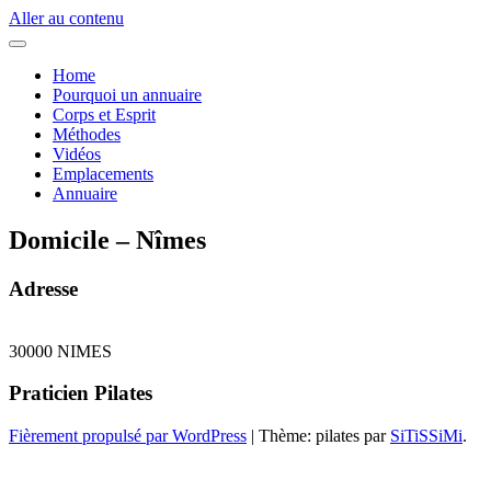
Aller au contenu
Annuaire des Praticiens Pilates
Trouver un Praticien Pilates
Home
Pourquoi un annuaire
Corps et Esprit
Méthodes
Vidéos
Emplacements
Annuaire
Domicile – Nîmes
Adresse
30000 NIMES
Praticien Pilates
Fièrement propulsé par WordPress
|
Thème: pilates par
SiTiSSiMi
.